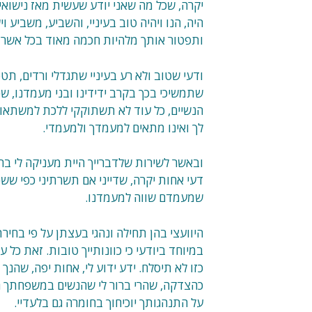
יקרה, שכל מה שאני יודע שעשית מאז נישואינ
היה, הנו ויהיה טוב בעיניי, והשביע, משביע 
ותפטור אותך מלהיות חכמה מאוד בכל אשר ת
ודעי שטוב ולא רע בעיניי שתגדלי ורדים, תטפח
שתמשיכי בכך בקרב ידידינו ובני מעמדנו, שכ
הנשיים, כל עוד לא תשתוקקי ללכת למשתאות ו
לך ואינו מתאים למעמדך ולמעמדי.
ובאשר לשירות שלדברייך היית מעניקה לי ברצ
דעי אחות יקרה, שדייני אם תשרתיני כפי שש
שמעמדם שווה למעמדנו.
היוועצי בהן תחילה ונהגי בעצתן על פי בחירתך
במיוחד ביודעי כי כוונותייך טובות. זאת כל ע
כזו לא תיסלח. ידע ידוע לי, אחות יפה, שה
כהצדקה, שהרי ברור לי שהנשים במשפחתך הנן
על התנהגותך יוכיחוך בחומרה גם בלעדיי.