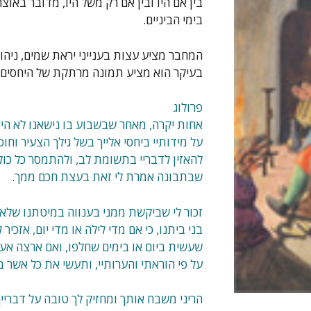
בין אם היו ובין אם רק משל היו, מדובר באוצר
בימי הביניים.
המחבר מציע עצות בענייני יראת שמים, ניהול
בעיקר הוא מציע תמונה מרתקת של היחסים בי
פרולוג
אחות יקרה, מאחר שבשבוע בו נישאנו לא ה
על מידותיי ביחסי אלייך בשל גילך הצעיר וחו
להאזין לדבריי בתשומת לב, ולהתמסר כל כול
שבתבונה אמרת לי זאת בעצת חכם ממך.
זכור לי שביקשת ממני בענווה במיטתנו שלא את
בני ביתנו, כי אם מדי לילה או מדי יום, אזכ
שעשית ביום או בימים שחלפו, ואם ארצה אעני
על פי הוראתי והערותיי, ותעשי את כל אשר ב
הריני משבח אותך ומחזיק לך טובה על דבריי