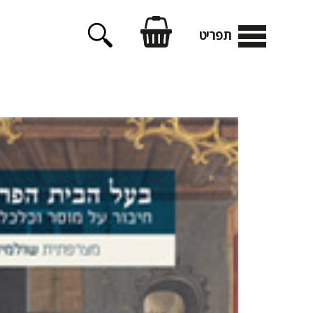
דלג
תוכן
תפריט