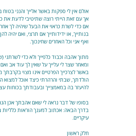
אולם אין לי ספקות באשר אלייך והנני בטוח ב
אך עם זאת הייתי רוצה שתיטיבי לדעת את כל 
אם כדי לשרת כראוי את הבעל שיהיה לך אחריי,
בנותייך, או ידידותייך אם תרצי, ואם יהיה להן
ואף אני וכל האחרים שחינכוך.
מתוך אהבה וכבוד כלפייך ולא כדי לשרתני (ש
ומאחר שצר לי עלייך על שאין לך עוד אב ואם
באשר לצרכייך הפרטיים אינו מצוי בקרבתך
הולדתך, שבתי והרהרתי כיצד אוכל למצוא ה
להיעזר בה במאמצייך ובעבודתך בכוחות עצמ
בסופו של דבר נראה לי שאם אהבתך אכן הנה כ
בדרך הבאה: אכתוב למענך הוראות כלליות 
עיקריים.
חלק ראשון