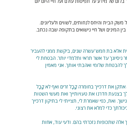
 בלום של מידע על תפיסות עולם ועל חיי היום יום
 משק הבית והיחס לנחותים, לשווים ולעליונים.
ן המינים ושל חיי נישואים בתקופה שבה נכתב.
יית אלא בת חמש־עשרה שנים, ביקשת ממני להעביר
סר ניסיונך עד אשר תראי ותלמדי יותר. הבטחת לי
ך להבטחת שלומי ואהבתי אותך. אני מאמין
קן את דרכייך בחוּמרה קֳבָל זרים ואף לא קֳבָל
יר לך בצנעת חדרנו את טעויותייך ואת מעשי השטות
שך. ואת, כפי שאמרת לי, תצייתי לי בתיקון דרכייך
יכולתך כדי למלא את רצוני.
ך אלה שתכופות נזכרתי בהם. ודעי עוד, אחות