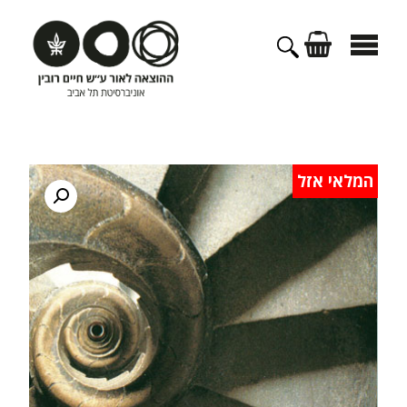
דלג
תוכן